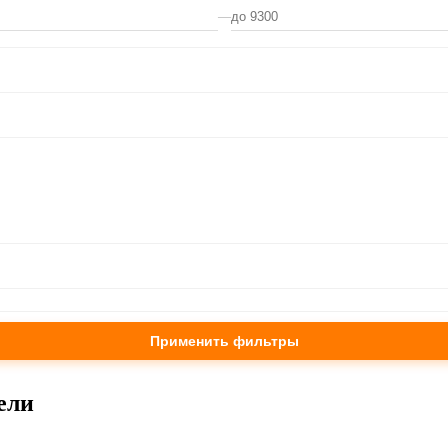
—
Применить фильтры
ели