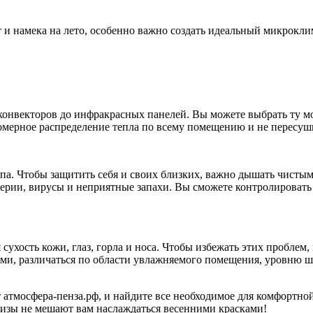
т и намека на лето, особенно важно создать идеальный микрокли
онвекторов до инфракрасных панелей. Вы можете выбрать ту мод
омерное распределение тепла по всему помещению и не пересуш
иппа. Чтобы защитить себя и своих близких, важно дышать чист
ерии, вирусы и неприятные запахи. Вы сможете контролировать 
 сухость кожи, глаз, горла и носа. Чтобы избежать этих пробл
ми, различаться по области увлажняемого помещения, уровню ш
йт атмосфера-пенза.рф, и найдите все необходимое для комфортн
ризы не мешают вам наслаждаться весенними красками!