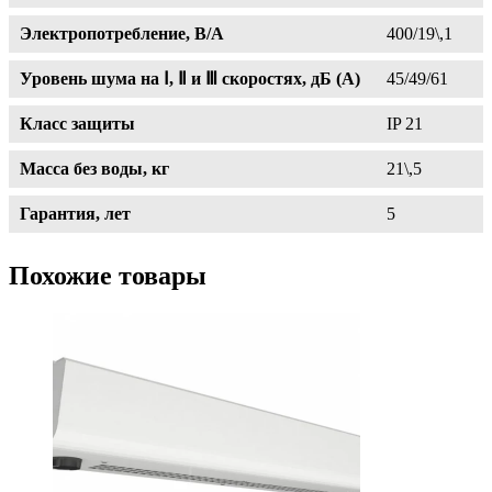
Электропотребление, В/А
400/19\,1
Уровень шума на Ⅰ, Ⅱ и Ⅲ скоростях, дБ (А)
45/49/61
Класс защиты
IP 21
Масса без воды, кг
21\,5
Гарантия, лет
5
Похожие товары