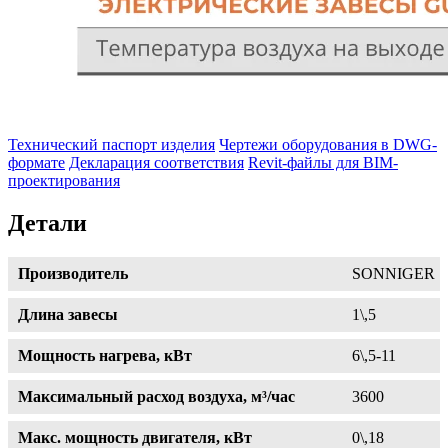
Технический паспорт изделия
Чертежи оборудования в DWG-
формате
Декларация соответствия
Revit-файлы для BIM-
проектирования
Детали
Производитель
SONNIGER
Длина завесы
1\,5
Мощность нагрева, кВт
6\,5-11
Максимальный расход воздуха, м³/час
3600
Макс. мощность двигателя, кВт
0\,18