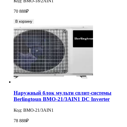
Код:
BMO-18/2AIN1
70 888
₽
В корзину
Наружный блок мульти сплит-системы
Berlingtoun BMO-21/3AIN1 DC Inverter
Код:
BMO-21/3AIN1
78 888
₽