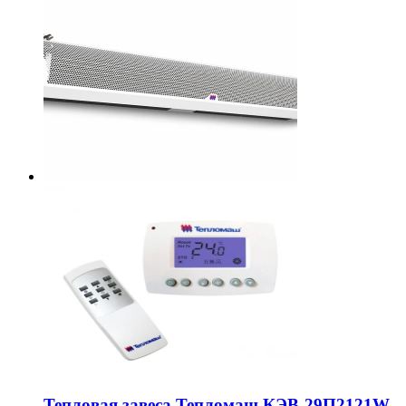
Тепловая завеса Тепломаш КЭВ-29П2121W