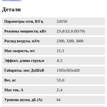
Детали
Параметры сети, В/Гц
220/50
Режимы мощности, кВт
23\,8/32\,0 (95/70)
Расход воздуха, м3/ч
2300, 3200, 3600
Max скорость, м/с
11\,3
Эффект. длина струи,м
4\,5
Габариты, мм: ДхШхВ
1565х565х420
Вес, кг
53\,0
Max ток, A
2\,4
Уровень шума, дБ (А)
64