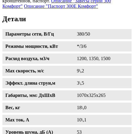
кронштейнов, паспорт.
Описание "Завесы серии 300
Комфорт"
Описание "Паспорт 300Е Комфорт"
Детали
Параметры сети, В/Гц
380/50
Режимы мощности, кВт
*/3/6
Расход воздуха, м3/ч
1200, 1350, 1500
Max скорость, м/с
9\,2
Эффект. длина струи,м
3\,5
Габариты, мм: ДхШхВ
1070х325х265
Вес, кг
18\,0
Max ток, A
10\,1
Уровень шума, дБ (А)
53