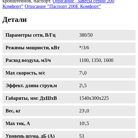
кронштейнов, паспорт.
Описание "Завесы серии 200
Комфорт"
Описание "Паспорт 200Е Комфорт"
Детали
Параметры сети, В/Гц
380/50
Режимы мощности, кВт
*/3/6
Расход воздуха, м3/ч
1100, 1350, 1600
Max скорость, м/с
7\,0
Эффект. длина струи,м
2\,5
Габариты, мм: ДхШхВ
1540х300х225
Вес, кг
23\,0
Max ток, A
10\,5
Уровень шума, дБ (А)
53