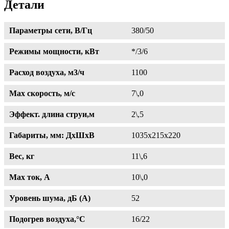
Детали
Параметры сети, В/Гц
380/50
Режимы мощности, кВт
*/3/6
Расход воздуха, м3/ч
1100
Max скорость, м/с
7\,0
Эффект. длина струи,м
2\,5
Габариты, мм: ДхШхВ
1035х215х220
Вес, кг
11\,6
Max ток, A
10\,0
Уровень шума, дБ (А)
52
Подогрев воздуха,°С
16/22