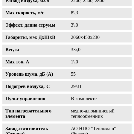
Расход воздуха, м3/ч
2200, 2500, 2800
Max скорость, м/с
8\,3
Эффект. длина струи,м
3\,0
Габариты, мм: ДхШхВ
2060х450х230
Вес, кг
33\,0
Max ток, A
1\,0
Уровень шума, дБ (А)
55
Подогрев воздуха,°С
29/31
Пульт управления
В комплекте
Тип нагревательного
медно-алюминиевый
элемента
теплообменник
Завод-изготовитель
АО НПО "Тепломаш"
(Страна)
(Россия)