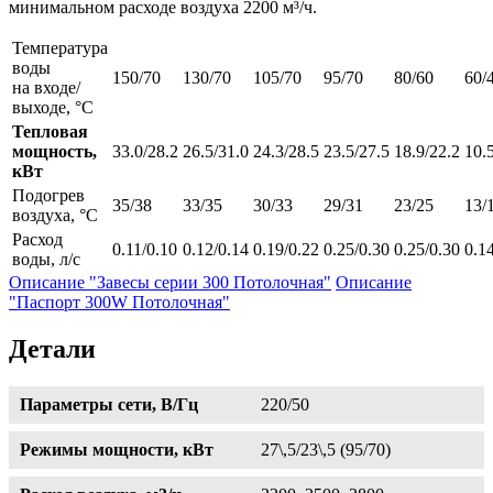
минимальном расходе воздуха 2200 м³/ч.
Температура
воды
150/70
130/70
105/70
95/70
80/60
60/
на входе/
выходе, °С
Тепловая
мощность,
33.0/28.2
26.5/31.0
24.3/28.5
23.5/27.5
18.9/22.2
10.
кВт
Подогрев
35/38
33/35
30/33
29/31
23/25
13/
воздуха, °С
Расход
0.11/0.10
0.12/0.14
0.19/0.22
0.25/0.30
0.25/0.30
0.1
воды, л/с
Описание "Завесы серии 300 Потолочная"
Описание
"Паспорт 300W Потолочная"
Детали
Параметры сети, В/Гц
220/50
Режимы мощности, кВт
27\,5/23\,5 (95/70)