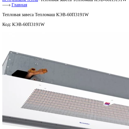
Главная
Тепловая завеса Тепломаш КЭВ-60П3191W
Код:
КЭВ-60П3191W