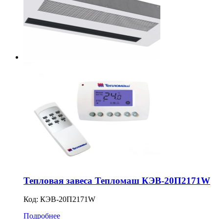
Тепловая завеса Тепломаш КЭВ-20П2171W
Код:
КЭВ-20П2171W
Подробнее