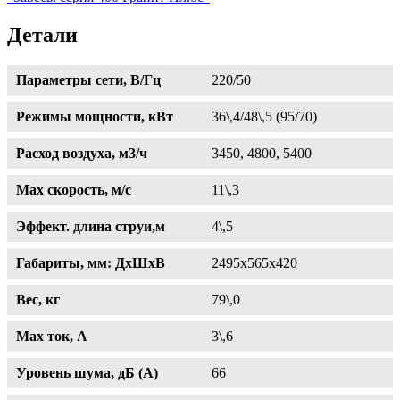
Детали
Параметры сети, В/Гц
220/50
Режимы мощности, кВт
36\,4/48\,5 (95/70)
Расход воздуха, м3/ч
3450, 4800, 5400
Max скорость, м/с
11\,3
Эффект. длина струи,м
4\,5
Габариты, мм: ДхШхВ
2495х565х420
Вес, кг
79\,0
Max ток, A
3\,6
Уровень шума, дБ (А)
66