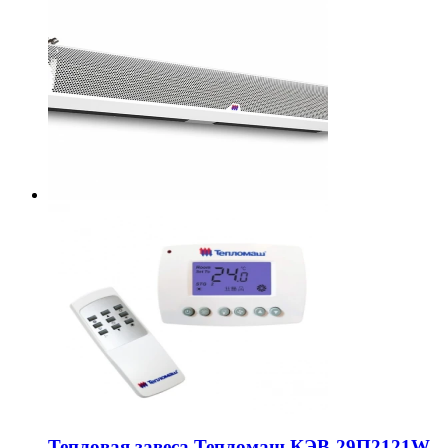
Тепловая завеса Тепломаш КЭВ-29П2121W