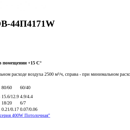
КЭВ-44П4171W
в помещении +15 С°
ом расходе воздуха 2500 м³/ч, справа - при минимальном расход
80/60
60/40
3
15.6/12.9
4.9/4.4
18/20
6/7
8
0.21/0.17
0.07/0.06
серия 400W Потолочная"