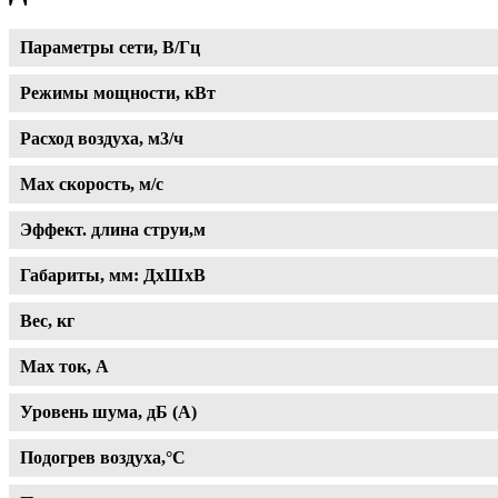
Параметры сети, В/Гц
Режимы мощности, кВт
Расход воздуха, м3/ч
Max скорость, м/с
Эффект. длина струи,м
Габариты, мм: ДхШхВ
Вес, кг
Max ток, A
Уровень шума, дБ (А)
Подогрев воздуха,°С