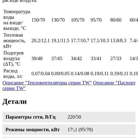
расходе воздуха.
Температура
воды
150/70
130/70
105/70
95/70
80/60
60/
на входе/
выходе, °С
Тепловая
мощность,
20.2/12.1
19.1/11.5
17.7/10.7
17.1/10.3
13.8/8.3
7.4/
кВт
Подогрев
воздуха
39/48
37/45
34/42
33/41
27/33
14/
(ΔT), °С
Расход
0.07/0.04
0.09/0.05
0.14/0.08
0.19/0.11
0.19/0.11
0.10
воды, л/с
Описание "Тепловентиляторы серии TW"
Описание "Паспорт
серии TW"
Детали
Параметры сети, В/Гц
220/50
Режимы мощности, кВт
17\,1 (95/70)