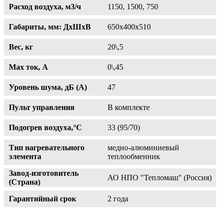
Расход воздуха, м3/ч
1150, 1500, 750
Габариты, мм: ДхШхВ
650х400х510
Вес, кг
20\,5
Max ток, A
0\,45
Уровень шума, дБ (А)
47
Пульт управления
В комплекте
Подогрев воздуха,°С
33 (95/70)
Тип нагревательного
медно-алюминиевый
элемента
теплообменник
Завод-изготовитель
АО НПО "Тепломаш" (Россия)
(Страна)
Гарантийный срок
2 года