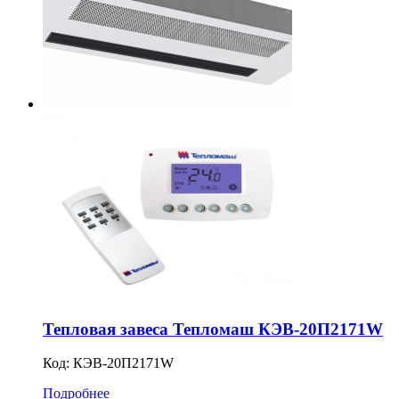
Тепловая завеса Тепломаш КЭВ-20П2171W
Код:
КЭВ-20П2171W
Подробнее