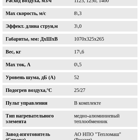
Расход воздуха, м3/ч
1125, 1250, 1400
Max скорость, м/с
8\,3
Эффект. длина струи,м
3\,0
Габариты, мм: ДхШхВ
1070х325х265
Вес, кг
17\,6
Max ток, A
0\,5
Уровень шума, дБ (А)
52
Подогрев воздуха,°С
25/27
Пульт управления
В комплекте
Тип нагревательного
медно-алюминиевый
элемента
теплообменник
Завод-изготовитель
АО НПО "Тепломаш"
(Страна)
(Россия)