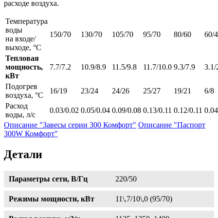
расходе воздуха.
Температура
воды
150/70
130/70
105/70
95/70
80/60
60/
на входе/
выходе, °С
Тепловая
мощность,
7.7/7.2
10.9/8.9
11.5/9.8
11.7/10.0
9.3/7.9
3.1/
кВт
Подогрев
16/19
23/24
24/26
25/27
19/21
6/8
воздуха, °С
Расход
0.03/0.02
0.05/0.04
0.09/0.08
0.13/0.11
0.12/0.11
0.04
воды, л/с
Описание "Завесы серии 300 Комфорт"
Описание "Паспорт
300W Комфорт"
Детали
Параметры сети, В/Гц
220/50
Режимы мощности, кВт
11\,7/10\,0 (95/70)