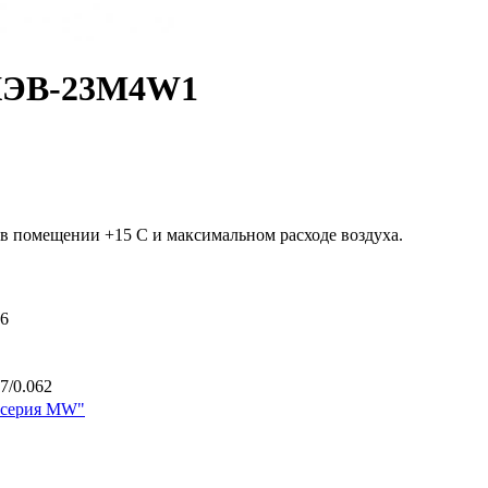
 КЭВ-23M4W1
в помещении +15 С и максимальном расходе воздуха.
.6
67/0.062
 серия MW"