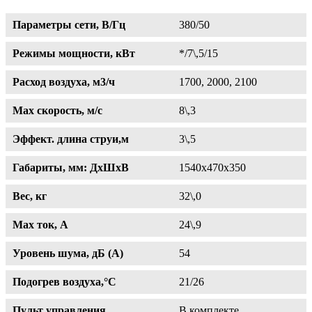
Параметры сети, В/Гц
380/50
Режимы мощности, кВт
*/7\,5/15
Расход воздуха, м3/ч
1700, 2000, 2100
Max скорость, м/с
8\,3
Эффект. длина струи,м
3\,5
Габариты, мм: ДхШхВ
1540х470х350
Вес, кг
32\,0
Max ток, A
24\,9
Уровень шума, дБ (А)
54
Подогрев воздуха,°С
21/26
Пульт управления
В комплекте