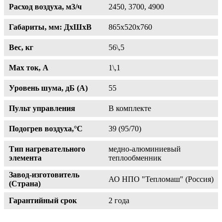
Расход воздуха, м3/ч
2450, 3700, 4900
Габариты, мм: ДхШхВ
865х520х760
Вес, кг
56\,5
Max ток, A
1\,1
Уровень шума, дБ (А)
55
Пульт управления
В комплекте
Подогрев воздуха,°С
39 (95/70)
Тип нагревательного
медно-алюминиевый
элемента
теплообменник
Завод-изготовитель
АО НПО "Тепломаш" (Россия)
(Страна)
Гарантийный срок
2 года