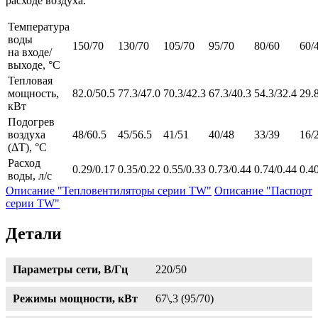
расходе воздуха.
Температура
воды
150/70
130/70
105/70
95/70
80/60
60/
на входе/
выходе, °С
Тепловая
мощность,
82.0/50.5
77.3/47.0
70.3/42.3
67.3/40.3
54.3/32.4
29.
кВт
Подогрев
воздуха
48/60.5
45/56.5
41/51
40/48
33/39
16/
(ΔT), °С
Расход
0.29/0.17
0.35/0.22
0.55/0.33
0.73/0.44
0.74/0.44
0.4
воды, л/с
Описание "Тепловентиляторы серии TW"
Описание "Паспорт
серии TW"
Детали
Параметры сети, В/Гц
220/50
Режимы мощности, кВт
67\,3 (95/70)