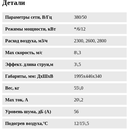
Детали
Параметры сети, В/Гц
380/50
Режимы мощности, кВт
*/6/12
Расход воздуха, м3/ч
2300, 2600, 2800
Max скорость, м/с
8\,3
Эффект. длина струи,м
3\,5
Габариты, мм: ДхШхВ
1995х446х340
Вес, кг
55\,0
Max ток, A
20\,2
Уровень шума, дБ (А)
56
Подогрев воздуха,°С
12/15\,5