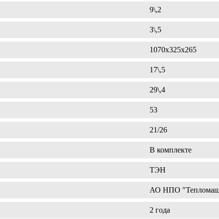
9\,2
3\,5
1070х325х265
17\,5
29\,4
53
21/26
В комплекте
ТЭН
АО НПО "Тепломаш"
2 года