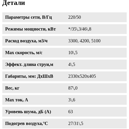
Детали
Параметры сети, В/Гц
220/50
Режимы мощности, кВт
*/35\,3/46\,8
Расход воздуха, м3/ч
3300, 4200, 5100
Max скорость, м/с
10\,5
Эффект. длина струи,м
4\,5
Габариты, мм: ДхШхВ
2330х520х405
Вес, кг
87\,0
Max ток, A
3\,6
Уровень шума, дБ (А)
63
Подогрев воздуха,°С
27/31\,5