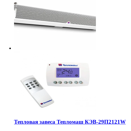
Тепловая завеса Тепломаш КЭВ-29П2121W