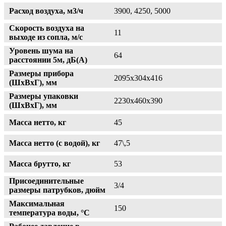
Расход воздуха, м3/ч
3900, 4250, 5000
Скорость воздуха на
11
выходе из сопла, м/с
Уровень шума на
64
расстоянии 5м, дБ(А)
Размеры прибора
2095х304х416
(ШхВхГ), мм
Размеры упаковки
2230х460х390
(ШхВхГ), мм
Масса нетто, кг
45
Масса нетто (с водой), кг
47\,5
Масса брутто, кг
53
Присоединительные
3/4
размеры патрубков, дюйм
Максимальная
150
температура воды, °С