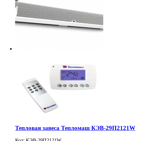
Тепловая завеса Тепломаш КЭВ-29П2121W
Код:
КЭВ-29П2121W