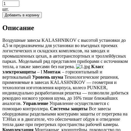
шт.
Добавить в корзину
Описание
Воздушные завесы KALASHNIKOV с высотой установки до
4,5 м предназначены для установки во въездных проемах
логистических и складских комплексов, на заводах и
промышленных цехах, в автотранспортных и троллейбусных
парках. Модельный ряд представлен приборами с источником
тепла, а также завесами без нагрева.
Класс
электрозащиты
– I
Монтаж
– горизонтальный и
вертикальный
Уровень шума
Технологические решения,
применяемые в завесах KALASHNIKOV — геометрия и
технология изготовления корпуса, колесо PUNKER,
индивидуально разработанная решетка — позволили добиться
рекордно низкого уровня шума, до 16% тише ближайших
аналогов.
Управление
Управление осуществляется с
помощью контроллера.
Системы защиты
Все завесы
оборудованы раздельными контурами защиты от перегрева на
ТЭНах и в двигателе, что обеспечивает обдув и отведение
тепла даже при перегревах пространства рабочей камеры.
Комплектация
Монтажные кронштейны, руководство по