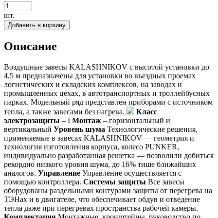
шт.
Добавить в корзину
Описание
Воздушные завесы KALASHNIKOV с высотой установки до
4,5 м предназначены для установки во въездных проемах
логистических и складских комплексов, на заводах и
промышленных цехах, в автотранспортных и троллейбусных
парках. Модельный ряд представлен приборами с источником
тепла, а также завесами без нагрева.
Класс
электрозащиты
– I
Монтаж
– горизонтальный и
вертикальный
Уровень шума
Технологические решения,
применяемые в завесах KALASHNIKOV — геометрия и
технология изготовления корпуса, колесо PUNKER,
индивидуально разработанная решетка — позволили добиться
рекордно низкого уровня шума, до 16% тише ближайших
аналогов.
Управление
Управление осуществляется с
помощью контроллера.
Системы защиты
Все завесы
оборудованы раздельными контурами защиты от перегрева на
ТЭНах и в двигателе, что обеспечивает обдув и отведение
тепла даже при перегревах пространства рабочей камеры.
Комплектация
Монтажные кронштейны, руководство по