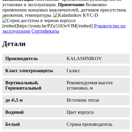
установке и эксплуатации.
Примечание
Возможно
применение концевых выключателей, датчиков присутствия,
движения, температуры.
[embed]https://youtu.be/PZu51lOoVfM[/embed]
Руководство по
эксплуатации
Сертификаты
Детали
Производитель
KALASHNIKOV
Класс электрозащиты
I класс
Вертикальный,
Рекомендуемая высота
Горизонтальный
установки, м
до 4\,5 м
Источник тепла
Водяной
Цвет корпуса
Белый
Страна производитель