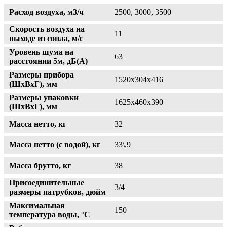
Расход воздуха, м3/ч
2500, 3000, 3500
Скорость воздуха на
11
выходе из сопла, м/с
Уровень шума на
63
расстоянии 5м, дБ(А)
Размеры прибора
1520х304х416
(ШхВхГ), мм
Размеры упаковки
1625х460х390
(ШхВхГ), мм
Масса нетто, кг
32
Масса нетто (с водой), кг
33\,9
Масса брутто, кг
38
Присоединительные
3/4
размеры патрубков, дюйм
Максимальная
150
температура воды, °С