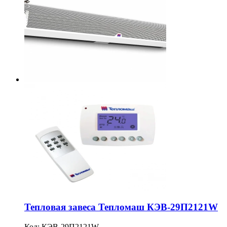
Тепловая завеса Тепломаш КЭВ-29П2121W
Код:
КЭВ-29П2121W