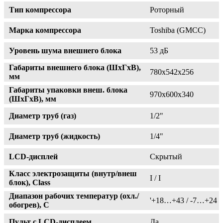
Тип компрессора
Роторный
Марка компрессора
Toshiba (GMCC)
Уровень шума внешнего блока
53 дБ
Габариты внешнего блока (ШxГxВ),
780х542х256
мм
Габариты упаковки внеш. блока
970х600х340
(ШxГxВ), мм
Диаметр труб (газ)
1/2"
Диаметр труб (жидкость)
1/4"
LCD-дисплей
Скрытый
Класс электрозащиты (внутр/внеш
I / I
блок), Class
Диапазон рабочих температур (охл./
'+18…+43 / -7…+24
обогрев), C
Пульт с LCD-дисплеем
Да