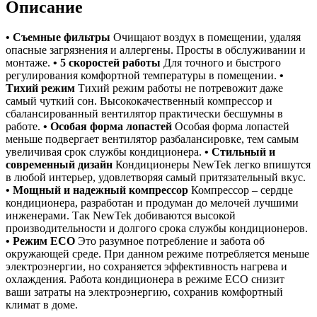
Описание
• Съемные фильтры
Очищают воздух в помещении, удаляя
опасные загрязнения и аллергены. Просты в обслуживании и
монтаже.
• 5 скоростей работы
Для точного и быстрого
регулирования комфортной температуры в помещении.
•
Тихий режим
Тихий режим работы не потревожит даже
самый чуткий сон. Высококачественный компрессор и
сбалансированный вентилятор практически бесшумны в
работе.
• Особая форма лопастей
Особая форма лопастей
меньше подвергает вентилятор разбалансировке, тем самым
увеличивая срок службы кондиционера.
• Стильный и
современный дизайн
Кондиционеры NewTek легко впишутся
в любой интерьер, удовлетворяя самый притязательный вкус.
• Мощный и надежный компрессор
Компрессор – сердце
кондиционера, разработан и продуман до мелочей лучшими
инженерами. Так NewTek добиваются высокой
производительности и долгого срока службы кондиционеров.
• Режим ЕСО
Это разумное потребление и забота об
окружающей среде. При данном режиме потребляется меньше
электроэнергии, но сохраняется эффективность нагрева и
охлаждения. Работа кондиционера в режиме ЕСО снизит
ваши затраты на электроэнергию, сохранив комфортный
климат в доме.