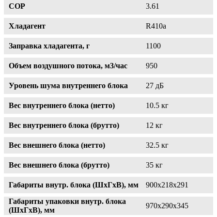
COP
3.61
Хладагент
R410a
Заправка хладагента, г
1100
Объем воздушного потока, м3/час
950
Уровень шума внутреннего блока
27 дБ
Вес внутреннего блока (нетто)
10.5 кг
Вес внутреннего блока (брутто)
12 кг
Вес внешнего блока (нетто)
32.5 кг
Вес внешнего блока (брутто)
35 кг
Габариты внутр. блока (ШxГxВ), мм
900х218х291
Габариты упаковки внутр. блока
970х290х345
(ШxГxВ), мм