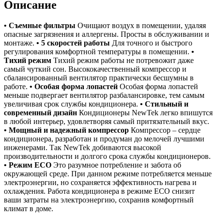
Описание
• Съемные фильтры
Очищают воздух в помещении, удаляя
опасные загрязнения и аллергены. Просты в обслуживании и
монтаже.
• 5 скоростей работы
Для точного и быстрого
регулирования комфортной температуры в помещении.
•
Тихий режим
Тихий режим работы не потревожит даже
самый чуткий сон. Высококачественный компрессор и
сбалансированный вентилятор практически бесшумны в
работе.
• Особая форма лопастей
Особая форма лопастей
меньше подвергает вентилятор разбалансировке, тем самым
увеличивая срок службы кондиционера.
• Стильный и
современный дизайн
Кондиционеры NewTek легко впишутся
в любой интерьер, удовлетворяя самый притязательный вкус.
• Мощный и надежный компрессор
Компрессор – сердце
кондиционера, разработан и продуман до мелочей лучшими
инженерами. Так NewTek добиваются высокой
производительности и долгого срока службы кондиционеров.
• Режим ЕСО
Это разумное потребление и забота об
окружающей среде. При данном режиме потребляется меньше
электроэнергии, но сохраняется эффективность нагрева и
охлаждения. Работа кондиционера в режиме ЕСО снизит
ваши затраты на электроэнергию, сохранив комфортный
климат в доме.