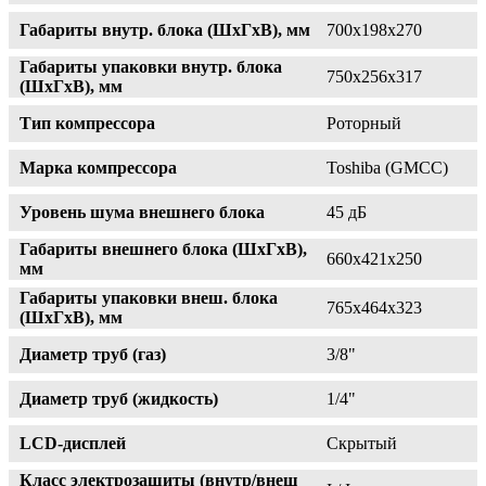
Габариты внутр. блока (ШxГxВ), мм
700х198х270
Габариты упаковки внутр. блока
750х256х317
(ШxГxВ), мм
Тип компрессора
Роторный
Марка компрессора
Toshiba (GMCC)
Уровень шума внешнего блока
45 дБ
Габариты внешнего блока (ШxГxВ),
660х421х250
мм
Габариты упаковки внеш. блока
765х464х323
(ШxГxВ), мм
Диаметр труб (газ)
3/8"
Диаметр труб (жидкость)
1/4"
LCD-дисплей
Скрытый
Класс электрозащиты (внутр/внеш