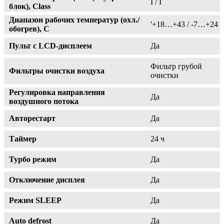
I / I
блок), Class
Диапазон рабочих температур (охл./
'+18…+43 / -7…+24
обогрев), C
Пульт с LCD-дисплеем
Да
Фильтр грубой
Фильтры очистки воздуха
очистки
Регулировка направления
Да
воздушного потока
Авторестарт
Да
Таймер
24 ч
Турбо режим
Да
Отключение дисплея
Да
Режим SLEEP
Да
Auto defrost
Да