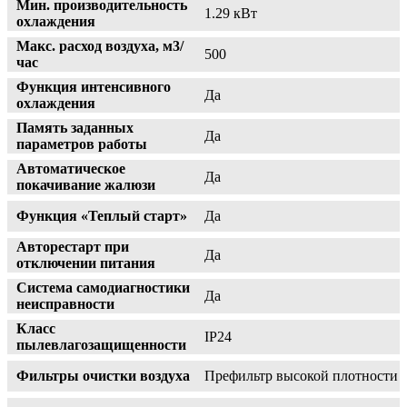
Мин. производительность
1.29 кВт
охлаждения
Макс. расход воздуха, м3/
500
час
Функция интенсивного
Да
охлаждения
Память заданных
Да
параметров работы
Автоматическое
Да
покачивание жалюзи
Функция «Теплый старт»
Да
Авторестарт при
Да
отключении питания
Система самодиагностики
Да
неисправности
Класс
IP24
пылевлагозащищенности
Фильтры очистки воздуха
Префильтр высокой плотности