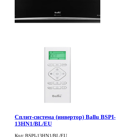
Сплит-система (инвертор) Ballu BSPI-
13HN1/BL/EU
Код:
BSPI-13HN1/BL/EU