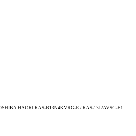
а TOSHIBA HAORI RAS-B13N4KVRG-E / RAS-13J2AVSG-E1