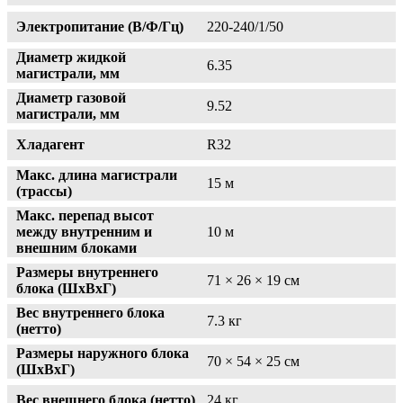
Электропитание (В/Ф/Гц)
220-240/1/50
Диаметр жидкой
6.35
магистрали, мм
Диаметр газовой
9.52
магистрали, мм
Хладагент
R32
Макс. длина магистрали
15 м
(трассы)
Макс. перепад высот
между внутренним и
10 м
внешним блоками
Размеры внутреннего
71 × 26 × 19 см
блока (ШxВxГ)
Вес внутреннего блока
7.3 кг
(нетто)
Размеры наружного блока
70 × 54 × 25 см
(ШxВxГ)
Вес внешнего блока (нетто)
24 кг