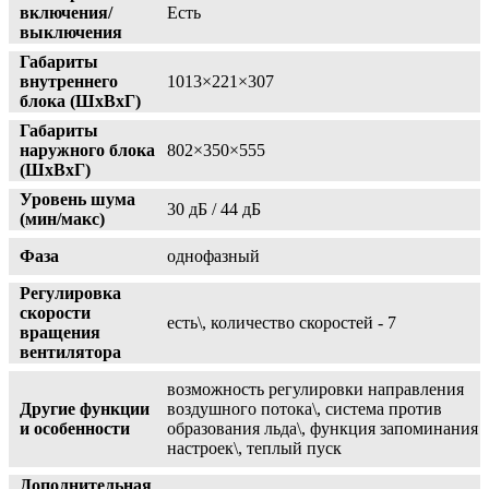
включения/
Есть
выключения
Габариты
внутреннего
1013×221×307
блока (ШхВхГ)
Габариты
наружного блока
802×350×555
(ШхВхГ)
Уровень шума
30 дБ / 44 дБ
(мин/макс)
Фаза
однофазный
Регулировка
скорости
есть\, количество скоростей - 7
вращения
вентилятора
возможность регулировки направления
Другие функции
воздушного потока\, система против
и особенности
образования льда\, функция запоминания
настроек\, теплый пуск
Дополнительная