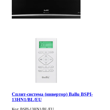
Сплит-система (инвертор) Ballu BSPI-
13HN1/BL/EU
Код:
BSPI-13HN1/BL/EU