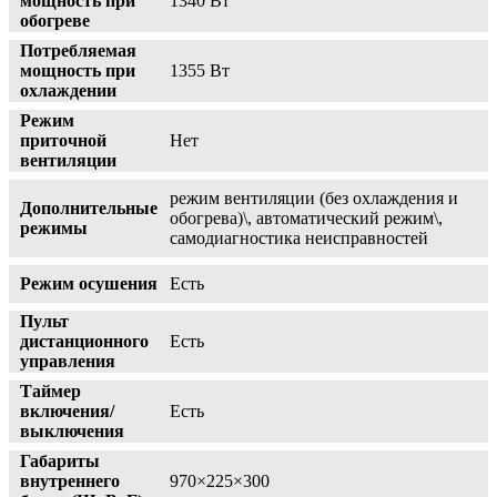
мощность при
1340 Вт
обогреве
Потребляемая
мощность при
1355 Вт
охлаждении
Режим
приточной
Нет
вентиляции
режим вентиляции (без охлаждения и
Дополнительные
обогрева)\, автоматический режим\,
режимы
самодиагностика неисправностей
Режим осушения
Есть
Пульт
дистанционного
Есть
управления
Таймер
включения/
Есть
выключения
Габариты
внутреннего
970×225×300