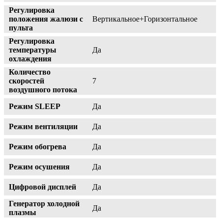
Регулировка
положения жалюзи с
Вертикальное+Горизонтальное
пульта
Регулировка
температуры
Да
охлаждения
Количество
скоростей
7
воздушного потока
Режим SLEEP
Да
Режим вентиляции
Да
Режим обогрева
Да
Режим осушения
Да
Цифровой дисплей
Да
Генератор холодной
Да
плазмы