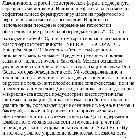
Лаконичность строгой геометрической формы подчеркнута
серебристыми деталями. Исполнение фронтальной панели с
эффектом плиссе формирует игру цвета из графитового в
черный, в зависимости от освещения. В приборах
использованы передовые современные технологии,
обеспечивающие работу на обогрев даже при -25 ⁰С, а на
охлаждение до+50 ⁰С, при этом гарантирован высочайший
класс энергоэффективности – SEER A+++/SCOP A+++.
Enterprise Super DC Inverter – забота о комфортном и
безопасном микроклимате. Предусмотрена всесторонняя
защита от пыли, вирусов и бактерий. Модели оснащены
улучшенной системой очистки и стерилизации воздуха Duo
Guard, которая объединяет в себе УФ-обеззараживание и
технологию плазменной очистки для устранения бактерий и
вирусов не только на теплообменнике сплит-системы, но и на
предметах в помещении. Для создания полезного и здорового
микроклимата воздуха предусмотрена шестиступенчатая
система фильтрации. Данная система способна эффективно
удалять пыль, формальдегидные соединения, 99,9% вирусов и
бактерий, а также нейтрализовать неприятные запахи,
обеспечивая чистоту и свежесть воздуха. Для поддержания
комфортного уровня влажности в помещении в летний
период в устройстве применена технология Smart Humiditу –
интеллектуальное управление влажностью с возможность