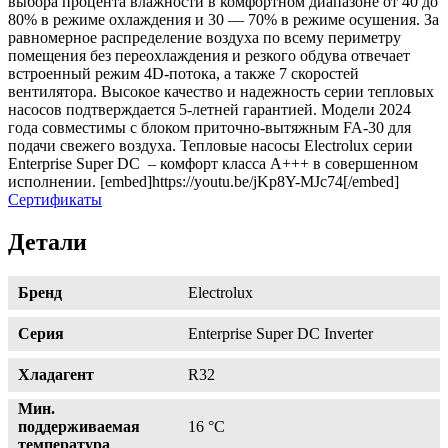
выбора процента влажности в комфортном диапазоне от 40 до
80% в режиме охлаждения и 30 — 70% в режиме осушения. За
равномерное распределение воздуха по всему периметру
помещения без переохлаждения и резкого обдува отвечает
встроенный режим 4D-потока, а также 7 скоростей
вентилятора. Высокое качество и надежность серии тепловых
насосов подтверждается 5-летней гарантией. Модели 2024
года совместимы с блоком приточно-вытяжным FA-30 для
подачи свежего воздуха. Тепловые насосы Electrolux серии
Enterprise Super DC – комфорт класса А+++ в совершенном
исполнении. [embed]https://youtu.be/jKp8Y-MJc74[/embed]
Сертификаты
Детали
Бренд
Electrolux
Серия
Enterprise Super DC Inverter
Хладагент
R32
Мин.
поддерживаемая
16 °С
температура