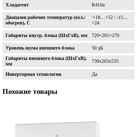
Хладагент
R410a
Диапазон рабочих температур (охл./
'+18…+52 / -15…
обогрев), C
+24
Габариты внутр. блока (ШxГxВ), мм
720×201×270
Уровень шума внешнего блока
50 дБ
Габариты внешнего блока (ШxГxВ),
730x265x535
мм
Инверторная технология
Да
Похожие товары