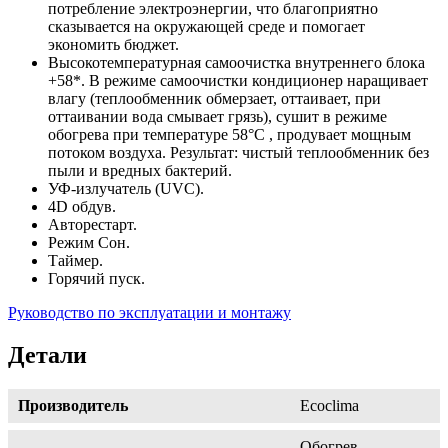
потребление электроэнергии, что благоприятно
сказывается на окружающей среде и помогает
экономить бюджет.
Высокотемпературная самоочистка внутреннего блока
+58*. В режиме самоочистки кондиционер наращивает
влагу (теплообменник обмерзает, оттаивает, при
оттаивании вода смывает грязь), сушит в режиме
обогрева при температуре 58°С , продувает мощным
потоком воздуха. Результат: чистый теплообменник без
пыли и вредных бактерий.
УФ-излучатель (UVC).
4D обдув.
Авторестарт.
Режим Сон.
Таймер.
Горячий пуск.
Руководство по эксплуатации и монтажу
Детали
Производитель
Ecoclima
Обогрев,