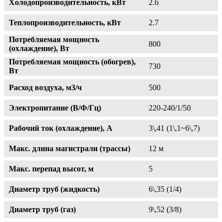
Холодопроизводительность, кВт
2.6
Теплопроизводительность, кВт
2.7
Потребляемая мощность
800
(охлаждение), Вт
Потребляемая мощность (обогрев),
730
Вт
Расход воздуха, м3/ч
500
Электропитание (В/Ф/Гц)
220-240/1/50
Рабочий ток (охлаждение), А
3\,41 (1\,1~6\,7)
Макс. длина магистрали (трассы)
12 м
Макс. перепад высот, м
5
Диаметр труб (жидкость)
6\,35 (1/4)
Диаметр труб (газ)
9\,52 (3/8)