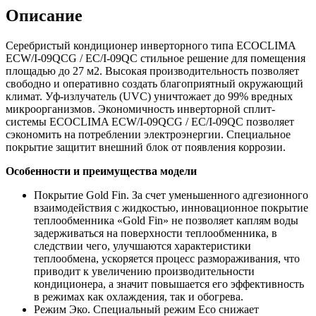
Описание
Серебристый кондиционер инверторного типа ECOCLIMA
ECW/I-09QCG / EC/I-09QC стильное решение для помещения
площадью до 27 м2. Высокая производительность позволяет
свободно и оперативно создать благоприятный окружающий
климат. Уф-излучатель (UVC) уничтожает до 99% вредных
микроорганизмов. Экономичность инверторной сплит-
системы ECOCLIMA ECW/I-09QCG / EC/I-09QC позволяет
сэкономить на потреблении электроэнергии. Специальное
покрытие защитит внешний блок от появления коррозии.
Особенности и преимущества модели
Покрытие Gold Fin. За счет уменьшенного адгезионного
взаимодействия с жидкостью, инновационное покрытие
теплообменника «Gold Fin» не позволяет каплям воды
задерживаться на поверхности теплообменника, в
следствии чего, улучшаются характеристики
теплообмена, ускоряется процесс размораживания, что
приводит к увеличению производительности
кондиционера, а значит повышается его эффективность
в режимах как охлаждения, так и обогрева.
Режим Эко. Специальный режим Eco снижает