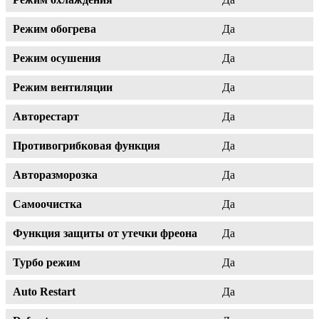
Режим обогрева
Да
Режим осушения
Да
Режим вентиляции
Да
Авторестарт
Да
Противогрибковая функция
Да
Авторазморозка
Да
Самоочистка
Да
Функция защиты от утечки фреона
Да
Турбо режим
Да
Auto Restart
Да