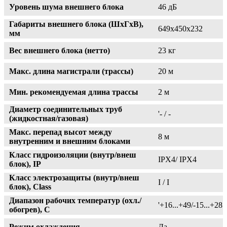
Уровень шума внешнего блока
46 дБ
Габариты внешнего блока (ШxГxВ),
649х450х232
мм
Вес внешнего блока (нетто)
23 кг
Макс. длина магистрали (трассы)
20 м
Мин. рекомендуемая длина трассы
2 м
Диаметр соединительных труб
'- / -
(жидкостная/газовая)
Макс. перепад высот между
8 м
внутренним и внешним блоками
Класс гидроизоляции (внутр/внеш
IPX4/ IPX4
блок), IP
Класс электрозащиты (внутр/внеш
I / I
блок), Class
Диапазон рабочих температур (охл./
'+16...+49/-15...+28
обогрев), C
Режим охлаждения
Да