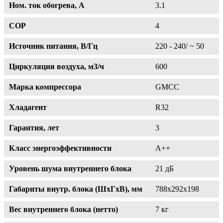
Ном. ток обогрева, А
3.1
COP
4
Источник питания, В/Гц
220 - 240/ ~ 50
Циркуляция воздуха, м3/ч
600
Марка компрессора
GMCC
Хладагент
R32
Гарантия, лет
3
Класс энергоэффективности
A++
Уровень шума внутреннего блока
21 дБ
Габариты внутр. блока (ШxГxВ), мм
788х292х198
Вес внутреннего блока (нетто)
7 кг