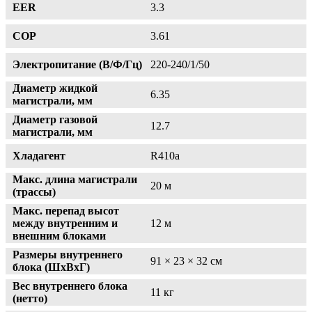
EER
3.3
COP
3.61
Электропитание (В/Ф/Гц)
220-240/1/50
Диаметр жидкой
6.35
магистрали, мм
Диаметр газовой
12.7
магистрали, мм
Хладагент
R410a
Макс. длина магистрали
20 м
(трассы)
Макс. перепад высот
между внутренним и
12 м
внешним блоками
Размеры внутреннего
91 × 23 × 32 см
блока (ШxВxГ)
Вес внутреннего блока
11 кг
(нетто)