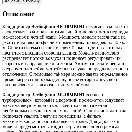
Добавить в корзину
Описание
Кондиционер
Berlingtoun BR-18MBIN1
помогает в короткий
срок создать в комнате оптимальный микроклимат в периоды
межсезонья и летней жары. Мощность модели рассчитана на
работу в жилых и офисных помещениях площадью до 50 кв.
м. Сплит-система состоит из двух блоков, один их которых
крепится с внешней стороны здания. Модель равномерно
распределяет потоки воздуха и позволяет регулировать их
скорость и направление движения. Автоматический рестарт
сохраняет настройки устройства в случае непреднамеренного
отключения. С помощью таймера можно задать определенное
время нагрева или охлаждения, после которого звуковой
сигнал известит о деактивации устройства.
Кондиционер
Berlingtoun BR-18MBIN1
оснащен
турборежимом, который на короткий промежуток запускает
максимальную мощность для быстрого достижения
необходимых температурных значений. Сплит-система также
позволяет удалить влагу из помещения, а фильтр
механической очистки избавляет от пыли. Для удобства в
модели предусмотрены индикаторы включения и режима
работы. Управление осуществляется посредством пульта,