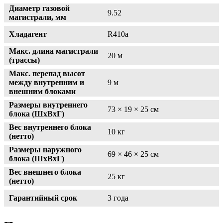
Диаметр газовой
9.52
магистрали, мм
Хладагент
R410a
Макс. длина магистрали
20 м
(трассы)
Макс. перепад высот
между внутренним и
9 м
внешним блоками
Размеры внутреннего
73 × 19 × 25 см
блока (ШxВxГ)
Вес внутреннего блока
10 кг
(нетто)
Размеры наружного
69 × 46 × 25 см
блока (ШxВxГ)
Вес внешнего блока
25 кг
(нетто)
Гарантийный срок
3 года