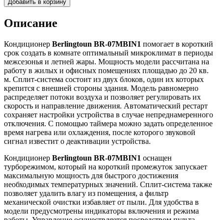
Добавить в корзину
Описание
Кондиционер
Berlingtoun BR-07MBIN1
помогает в короткий
срок создать в комнате оптимальный микроклимат в периоды
межсезонья и летней жары. Мощность модели рассчитана на
работу в жилых и офисных помещениях площадью до 20 кв.
м. Сплит-система состоит из двух блоков, один их которых
крепится с внешней стороны здания. Модель равномерно
распределяет потоки воздуха и позволяет регулировать их
скорость и направление движения. Автоматический рестарт
сохраняет настройки устройства в случае непреднамеренного
отключения. С помощью таймера можно задать определенное
время нагрева или охлаждения, после которого звуковой
сигнал известит о деактивации устройства.
Кондиционер
Berlingtoun BR-07MBIN1
оснащен
турборежимом, который на короткий промежуток запускает
максимальную мощность для быстрого достижения
необходимых температурных значений. Сплит-система также
позволяет удалить влагу из помещения, а фильтр
механической очистки избавляет от пыли. Для удобства в
модели предусмотрены индикаторы включения и режима
работы. Управление осуществляется посредством пульта,