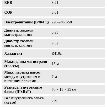
EER
3.21
COP
3.61
Электропитание (В/Ф/Гц)
220-240/1/50
Диаметр жидкой
6.35
магистрали, мм
Диаметр газовой
9.52
магистрали, мм
Хладагент
R410a
Макс. длина магистрали
15 м
(трассы)
Макс. перепад высот
между внутренним и
7 м
внешним блоками
Размеры внутреннего
70 × 19 × 25 см
блока (ШxВxГ)
Вес внутреннего блока
8 кг
(нетто)