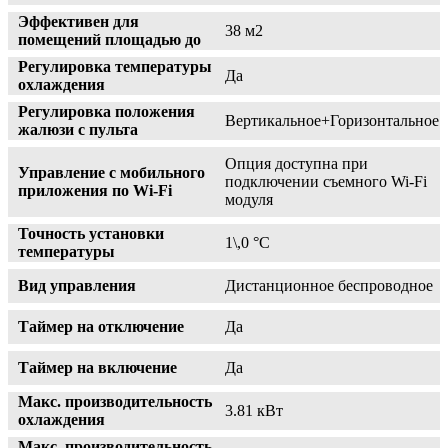
Эффективен для
38 м2
помещений площадью до
Регулировка температуры
Да
охлаждения
Регулировка положения
Вертикальное+Горизонтальное
жалюзи с пульта
Опция доступна при
Управление c мобильного
подключении съемного Wi-Fi
приложения по Wi-Fi
модуля
Точность установки
1\,0 °С
температуры
Вид управления
Дистанционное беспроводное
Таймер на отключение
Да
Таймер на включение
Да
Макс. производительность
3.81 кВт
охлаждения
Макс. производительность