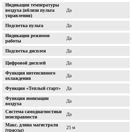
Индикация температуры
воздуха (вблизи пульта
Да
управления)
Подсветка пульта
Да
Индикация режимов
Да
работы
Подсветка дисплея
Да
Цифровой дисплей
Да
Функция интенсивного
Да
охлаждения
Функция «Теплый старт»
Да
Функция ионизации
Да
воздуха
Система самодиагностики
Да
неисправности
Макс. длина магистрали
25 м
(трассы)