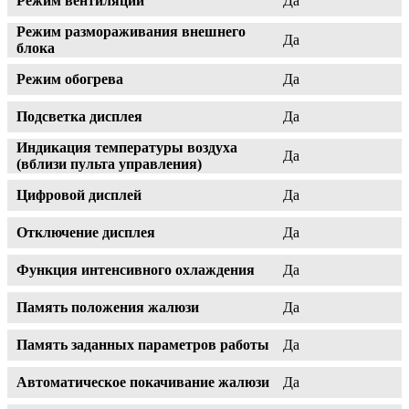
Режим вентиляции
Да
Режим размораживания внешнего
Да
блока
Режим обогрева
Да
Подсветка дисплея
Да
Индикация температуры воздуха
Да
(вблизи пульта управления)
Цифровой дисплей
Да
Отключение дисплея
Да
Функция интенсивного охлаждения
Да
Память положения жалюзи
Да
Память заданных параметров работы
Да
Автоматическое покачивание жалюзи
Да