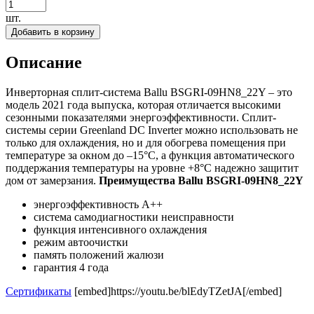
шт.
Добавить в корзину
Описание
Инверторная сплит-система Ballu BSGRI-09HN8_22Y – это
модель 2021 года выпуска, которая отличается высокими
сезонными показателями энергоэффективности. Сплит-
системы серии Greenland DС Inverter можно использовать не
только для охлаждения, но и для обогрева помещения при
температуре за окном до –15°C, а функция автоматического
поддержания температуры на уровне +8°C надежно защитит
дом от замерзания.
Преимущества Ballu BSGRI-09HN8_22Y
энергоэффективность А++
система самодиагностики неисправности
функция интенсивного охлаждения
режим автоочистки
память положений жалюзи
гарантия 4 года
Сертификаты
[embed]https://youtu.be/blEdyTZetJA[/embed]