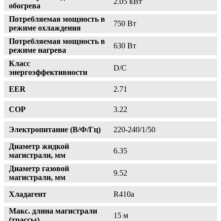
2.05 кВт
обогрева
Потребляемая мощность в
750 Вт
режиме охлаждения
Потребляемая мощность в
630 Вт
режиме нагрева
Класс
D/C
энергоэффективности
EER
2.71
COP
3.22
Электропитание (В/Ф/Гц)
220-240/1/50
Диаметр жидкой
6.35
магистрали, мм
Диаметр газовой
9.52
магистрали, мм
Хладагент
R410a
Макс. длина магистрали
15 м
(трассы)