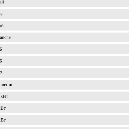
ый
да
ай
anche
Б
Б
м2
пление
 кВт
кВт
кВт