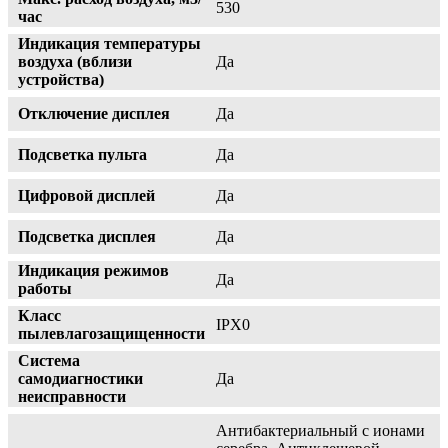
530
час
Индикация температуры
воздуха (вблизи
Да
устройства)
Отключение дисплея
Да
Подсветка пульта
Да
Цифровой дисплей
Да
Подсветка дисплея
Да
Индикация режимов
Да
работы
Класс
IPX0
пылевлагозащищенности
Система
самодиагностики
Да
неисправности
Антибактериальный с ионами