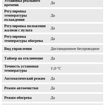
Установка реального
Да
времени
Регулировка
температуры
Да
охлаждения
Регулировка положения
Да
жалюзи с пульта
Регулировка
Да
температуры обогрева
Вид управления
Дистанционное беспроводное
Таймер на отключение
Да
Точность установки
1\,0 °С
температуры
Автоматический режим
Да
Режим автоочистки
Да
Режим обогрева
Да