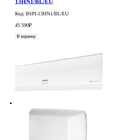
13HN1/BL/EU
Код:
BSPI-13HN1/BL/EU
45 590
₽
В корзину