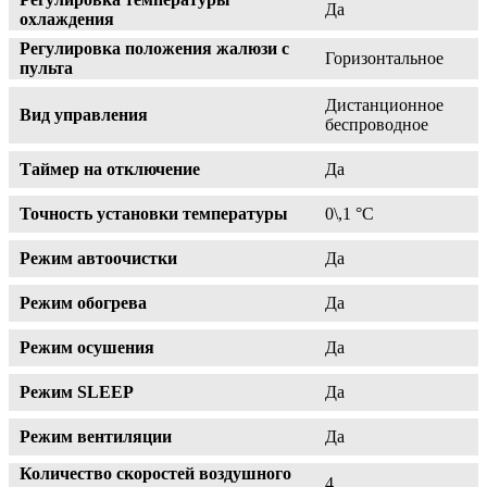
Да
охлаждения
Регулировка положения жалюзи с
Горизонтальное
пульта
Дистанционное
Вид управления
беспроводное
Таймер на отключение
Да
Точность установки температуры
0\,1 °С
Режим автоочистки
Да
Режим обогрева
Да
Режим осушения
Да
Режим SLEEP
Да
Режим вентиляции
Да
Количество скоростей воздушного
4