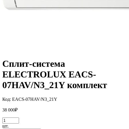
Сплит-система
ELECTROLUX EACS-
07HAV/N3_21Y комплект
Код:
EACS-07HAV/N3_21Y
38 000
₽
шт.