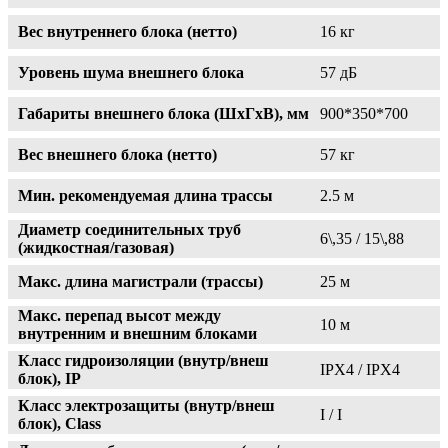
Вес внутреннего блока (нетто)
16 кг
Уровень шума внешнего блока
57 дБ
Габариты внешнего блока (ШxГxВ), мм
900*350*700
Вес внешнего блока (нетто)
57 кг
Мин. рекомендуемая длина трассы
2.5 м
Диаметр соединительных труб
6\,35 / 15\,88
(жидкостная/газовая)
Макс. длина магистрали (трассы)
25 м
Макс. перепад высот между
10 м
внутренним и внешним блоками
Класс гидроизоляции (внутр/внеш
IPX4 / IPX4
блок), IP
Класс электрозащиты (внутр/внеш
I / I
блок), Class