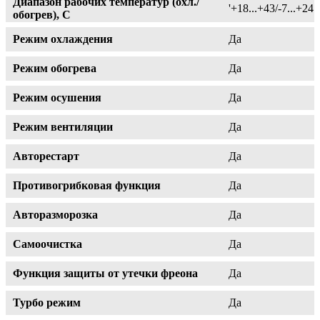
Диапазон рабочих температур (охл./
'+18...+43/-7...+24
обогрев), C
Режим охлаждения
Да
Режим обогрева
Да
Режим осушения
Да
Режим вентиляции
Да
Авторестарт
Да
Противогрибковая функция
Да
Авторазморозка
Да
Самоочистка
Да
Функция защиты от утечки фреона
Да
Турбо режим
Да