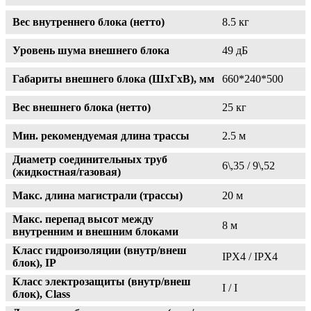
Вес внутреннего блока (нетто)
8.5 кг
Уровень шума внешнего блока
49 дБ
Габариты внешнего блока (ШxГxВ), мм
660*240*500
Вес внешнего блока (нетто)
25 кг
Мин. рекомендуемая длина трассы
2.5 м
Диаметр соединительных труб
6\,35 / 9\,52
(жидкостная/газовая)
Макс. длина магистрали (трассы)
20 м
Макс. перепад высот между
8 м
внутренним и внешним блоками
Класс гидроизоляции (внутр/внеш
IPX4 / IPX4
блок), IP
Класс электрозащиты (внутр/внеш
I / I
блок), Class