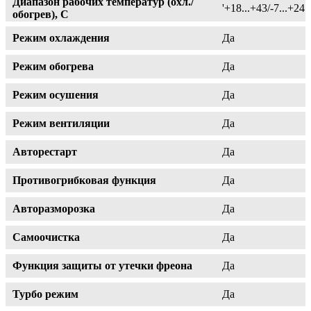
Диапазон рабочих температур (охл./
'+18...+43/-7...+24
обогрев), C
Режим охлаждения
Да
Режим обогрева
Да
Режим осушения
Да
Режим вентиляции
Да
Авторестарт
Да
Противогрибковая функция
Да
Авторазморозка
Да
Самоочистка
Да
Функция защиты от утечки фреона
Да
Турбо режим
Да