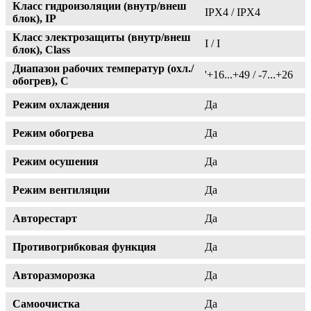
Класс гидроизоляции (внутр/внеш
IPX4 / IPX4
блок), IP
Класс электрозащиты (внутр/внеш
I / I
блок), Class
Диапазон рабочих температур (охл./
'+16...+49 / -7...+26
обогрев), C
Режим охлаждения
Да
Режим обогрева
Да
Режим осушения
Да
Режим вентиляции
Да
Авторестарт
Да
Противогрибковая функция
Да
Авторазморозка
Да
Самоочистка
Да