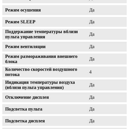
Режим осушения
Да
Режим SLEEP
Да
Поддержание температуры вблизи
Да
пульта управления
Режим вентиляции
Да
Режим размораживания внешнего
Да
блока
Количество скоростей воздушного
4
потока
Индикация температуры воздуха
Да
(вблизи пульта управления)
Отключение дисплея
Да
Подсветка пульта
Да
Подсветка дисплея
Да