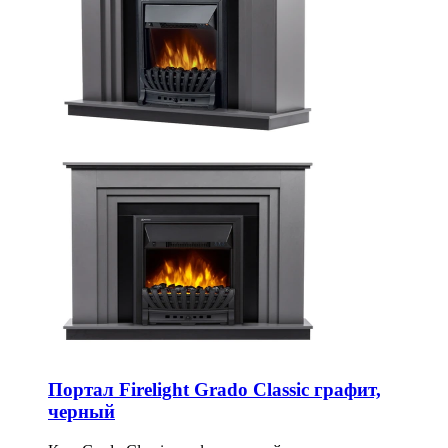
Портал Firelight Grado Classic графит,
черный