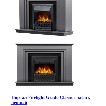
Портал Firelight Grado Classic графит,
черный