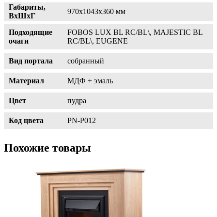
Габариты,
970x1043x360 мм
ВхШхГ
Подходящие
FOBOS LUX BL RC/BL\, MAJESTIC BL
очаги
RC/BL\, EUGENE
Вид портала
собранный
Материал
МДФ + эмаль
Цвет
пудра
Код цвета
PN-P012
Похожие товары