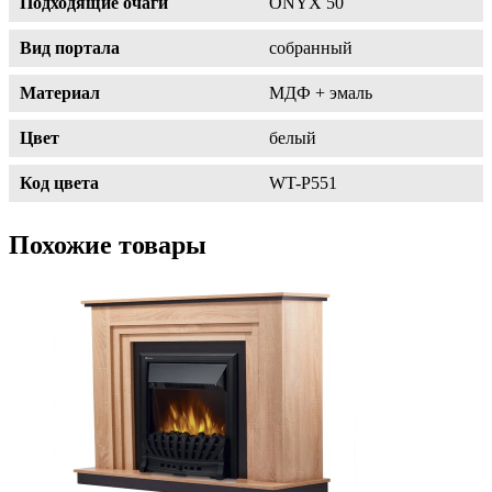
Подходящие очаги
ONYX 50
Вид портала
собранный
Материал
МДФ + эмаль
Цвет
белый
Код цвета
WT-P551
Похожие товары