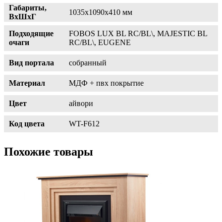
Габариты,
1035х1090х410 мм
ВхШхГ
Подходящие
FOBOS LUX BL RC/BL\, MAJESTIC BL
очаги
RC/BL\, EUGENE
Вид портала
собранный
Материал
МДФ + пвх покрытие
Цвет
айвори
Код цвета
WT-F612
Похожие товары